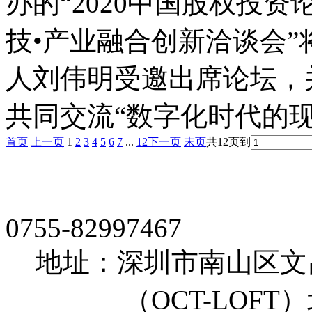
办的“2020中国股权投
技•产业融合创新洽谈会
人刘伟明受邀出席论坛，
共同交流“数字化时代的现
首页
上一页
1
2
3
4
5
6
7
...
12
下一页
末页
共12页
到
0755-82997467
地址：深圳市南山区文
（OCT-LOFT