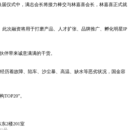
长换届仪式中，满志会长将接力棒交与林嘉喜会长，林嘉喜正式就
。此次融资将用于打磨产品、人才扩张、品牌推广、孵化明星IP
小伙伴带来诚意满满的干货。
一路经历着故障、陷车、沙尘暴、高温、缺水等恶劣状况，国金容
OP20”。
东2楼201室
81号