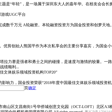
的主题是“年轻”，是一场属于深圳东大人的嘉年华。在校友会会
游戏UGC平台
成数千万元 A轮融资。本轮融资投资方为国金投资和创梦天地
举行。优剪创始人熊国平作为本次私享会的主要分享嘉宾，为国金
幕。环塔拉力赛是强者和勇士之间的碰撞，是速度与激情的较量。
绩顺利...
佳文体娱乐领域投资机构TOP20”
响力，国金投资荣获“2018年度中国最佳文体娱乐领域投资机构T
页
确定
南山区文昌南街1号华侨城创意文化园（OCT-LOFT）北区A3栋
圳国金纵横投资管理有限公司 All rights reserved.
粤ICP备170616