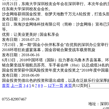
10月21日，东南大学深圳校友会年会在深圳举行。本次年会
任东南大学深圳校友会会长。
沙盒网络获得国金投资、创梦天地数千万元A轮投资，打造头部
发布日期：2018-08-28
近日，珠海沙盒网络科技有限公司（简称：沙盒网络）宣布已完
等。
优剪：让美业更美好 | 国金私享会
发布日期：2018-07-25
7月23日，第一期“国金小伙伴私享会”在优剪的深圳办公室
2018环塔狂欢盛宴落幕，国金容铭合聚变战车载誉凯旋
发布日期：2018-06-16
6月13日，2018中国环塔（国际）拉力赛在乌鲁木齐县落
铭合聚变战车领航员苏亮、车手崔会绅（Hui）以总成绩24名的战
国金投资荣获中国风险投资年度大奖金投奖之“2018年度中国最
发布日期：2018-06-09
国金投资凭借出色的投资和退出成绩，以及在泛娱乐行业深厚的影
首页
上一页
3
4
5
6
7
8
9
...
12
下一页
末页
共12页
到
0755-82997467
地址：深圳市
©深