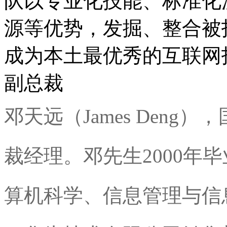
队以专业化技能、标准化
源等优势，发掘、整合被
成为本土最优秀的互联网
副总裁
邓天远（James Den
裁经理。邓先生2000年
算机科学、信息管理与信