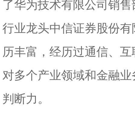
了华为技术有限公司销售
行业龙头中信证券股份有
历丰富，经历过通信、互
对多个产业领域和金融业
判断力。