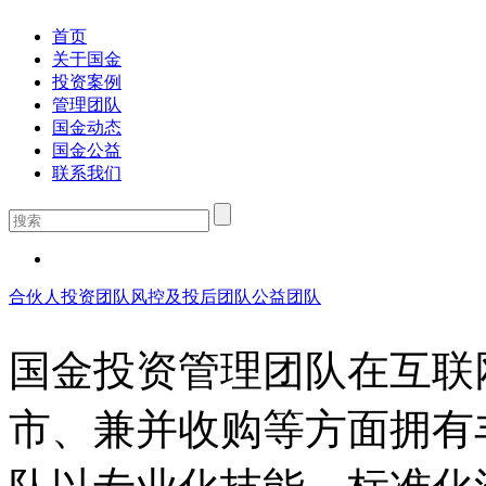
首页
关于国金
投资案例
管理团队
国金动态
国金公益
联系我们
合伙人
投资团队
风控及投后团队
公益团队
国金投资管理团队在互联
市、兼并收购等方面拥有