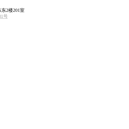
东2楼201室
81号